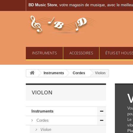
BD Music Store
, votre magasin de musique, avec le meilleur
INSTRUMENTS
ACCESSOIRES
ÉTUIS ET HOUS
Instruments
Cordes
Violon
VIOLON
Vou
Instruments
pou
Le 
Cordes
vib
Violon
Pl