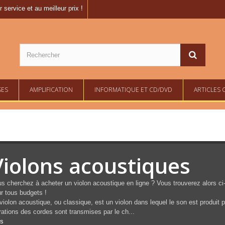
 service et au meilleur prix !
SES
AMPLIFICATION
INFORMATIQUE ET CD/DVD
ARTICLES 
Violons acoustiques
s cherchez à acheter un violon acoustique en ligne ? Vous trouverez alors ci
r tous budgets !
violon acoustique, ou classique, est un violon dans lequel le son est produit 
rations des cordes sont transmises par le ch...
us