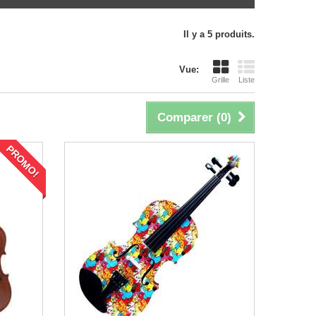
Il y a 5 produits.
Vue:
Grille
Liste
Comparer (
0
)
PROMO!