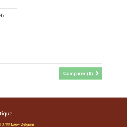
4)
Comparer (
0
)
tique
 4 3700 Lauw Belgium