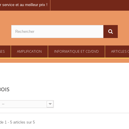
 service et au meilleur prix !
SES
AMPLIFICATION
INFORMATIQUE ET CD/DVD
ARTICLES 
BOIS
--
e 1 - 5 articles sur 5