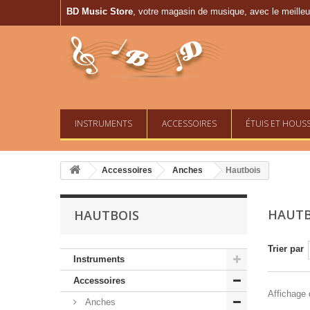
BD Music Store
, votre magasin de musique, avec le meilleur
INSTRUMENTS
ACCESSOIRES
ÉTUIS ET HOUS
Accessoires
Anches
Hautbois
HAUT
HAUTBOIS
Trier par
Instruments
Accessoires
Affichage d
Anches