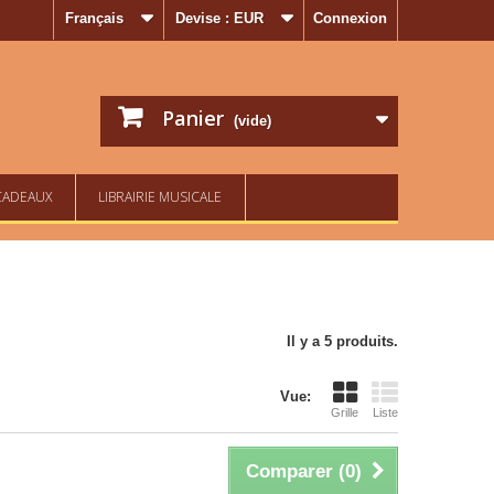
Français
Devise :
EUR
Connexion
Panier
(vide)
CADEAUX
LIBRAIRIE MUSICALE
Il y a 5 produits.
Vue:
Grille
Liste
Comparer (
0
)