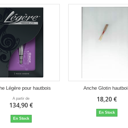
he Légère pour hautbois
Anche Glotin hautbo
18,20 €
A partir de
134,90 €
En Stock
En Stock