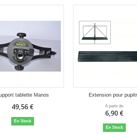
upport tablette Manos
Extension pour pupit
49,56 €
A partir de
6,90 €
En Stock
En Stock