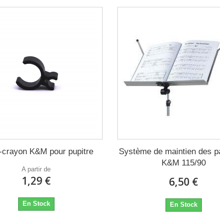
-crayon K&M pour pupitre
Système de maintien des pa
K&M 115/90
A partir de
1,29 €
6,50 €
En Stock
En Stock