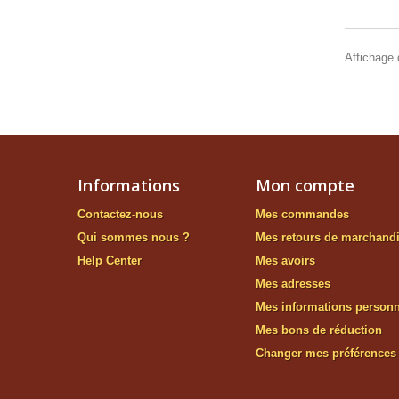
Affichage 
Informations
Mon compte
Contactez-nous
Mes commandes
Qui sommes nous ?
Mes retours de marchand
Help Center
Mes avoirs
Mes adresses
Mes informations personn
Mes bons de réduction
Changer mes préférences