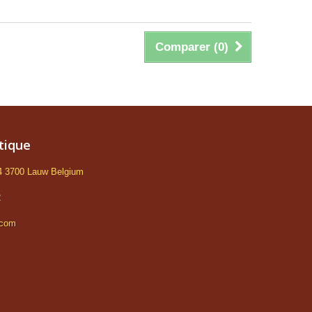
Comparer (
0
)
tique
 4 3700 Lauw Belgium
2
.com